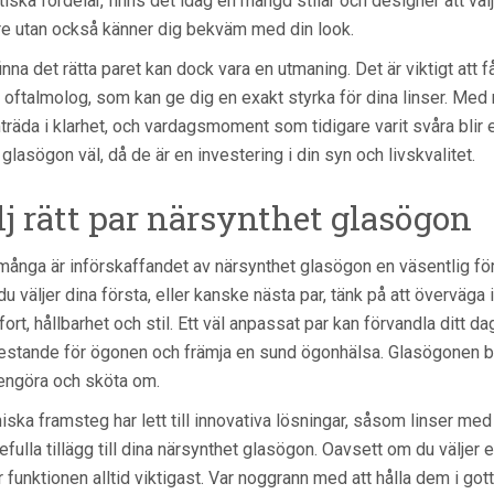
tiska fördelar, finns det idag en mängd stilar och designer att välj
re utan också känner dig bekväm med din look.
finna det rätta paret kan dock vara en utmaning. Det är viktigt at
r oftalmolog, som kan ge dig en exakt styrka för dina linser. Med
träda i klarhet, och vardagsmoment som tidigare varit svåra blir e
 glasögon väl, då de är en investering i din syn och livskvalitet.
lj rätt par närsynthet glasögon
många är införskaffandet av närsynthet glasögon en väsentlig för
du väljer dina första, eller kanske nästa par, tänk på att överväga
ort, hållbarhet och stil. Ett väl anpassat par kan förvandla ditt d
estande för ögonen och främja en sund ögonhälsa. Glasögonen b
rengöra och sköta om.
iska framsteg har lett till innovativa lösningar, såsom linser med blå
efulla tillägg till dina närsynthet glasögon. Oavsett om du väljer
r funktionen alltid viktigast. Var noggrann med att hålla dem i gott