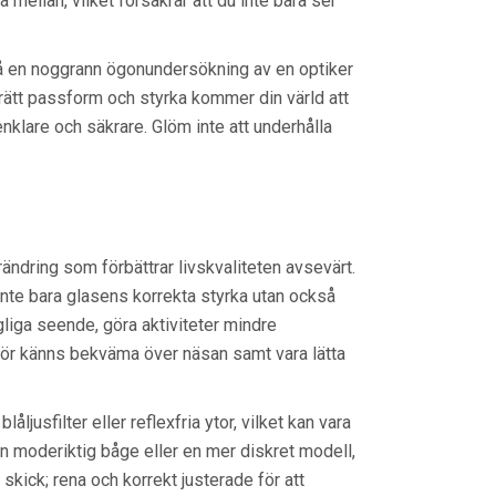
a mellan, vilket försäkrar att du inte bara ser
t få en noggrann ögonundersökning av en optiker
 rätt passform och styrka kommer din värld att
nklare och säkrare. Glöm inte att underhålla
ändring som förbättrar livskvaliteten avsevärt.
 inte bara glasens korrekta styrka utan också
agliga seende, göra aktiviteter mindre
ör känns bekväma över näsan samt vara lätta
ljusfilter eller reflexfria ytor, vilket kan vara
 en moderiktig båge eller en mer diskret modell,
 skick; rena och korrekt justerade för att