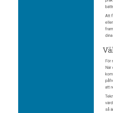
prak
bätt
Att 
elle
fram
dina
Vä
För 
När 
komf
påfr
att 
Tekn
värd
så ä