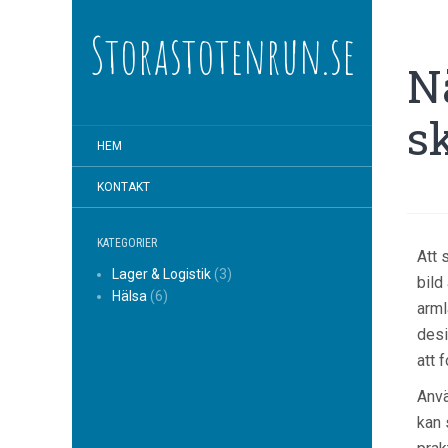
Storastotenrun.se
N
s
HEM
KONTAKT
KATEGORIER
Att 
Lager & Logistik
(3)
bild
Hälsa
(6)
arml
desi
att 
Anvä
kan 