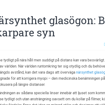
ärsynthet glasögon: Bä
karpare syn
se tydligt på nära håll men suddigt på distans kan vara besvärligt. 
 av världen. När världen runtomkring ter sig otydlig och du behöv
ängds avstånd, kan det vara dags att överväga
närsynthet glasö
gnade för att korrigera myopi – den medicinska benämningen på 
fokusera på längre distanser.
ndningen av sådana speciella linser innebär att ljuset som kommer 
se tydligt och utan ansträngning oavsett om du kollar på filmer, kör